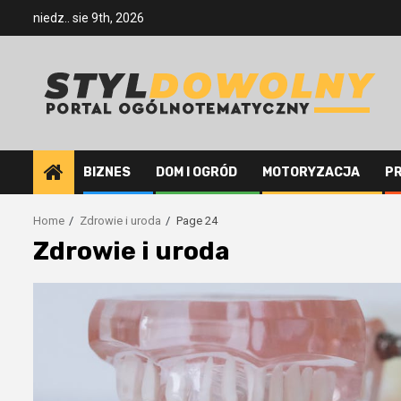
Skip
niedz.. sie 9th, 2026
to
content
BIZNES
DOM I OGRÓD
MOTORYZACJA
P
Home
Zdrowie i uroda
Page 24
Zdrowie i uroda