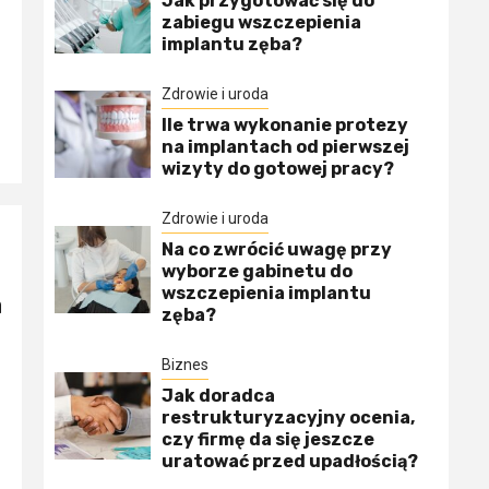
Jak przygotować się do
zabiegu wszczepienia
implantu zęba?
Zdrowie i uroda
Ile trwa wykonanie protezy
na implantach od pierwszej
wizyty do gotowej pracy?
Zdrowie i uroda
Na co zwrócić uwagę przy
wyborze gabinetu do
wszczepienia implantu
a
zęba?
Biznes
Jak doradca
restrukturyzacyjny ocenia,
czy firmę da się jeszcze
uratować przed upadłością?