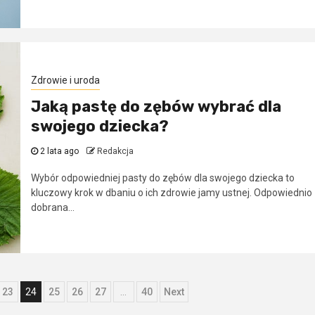
Zdrowie i uroda
Jaką pastę do zębów wybrać dla
swojego dziecka?
2 lata ago
Redakcja
Wybór odpowiedniej pasty do zębów dla swojego dziecka to
kluczowy krok w dbaniu o ich zdrowie jamy ustnej. Odpowiednio
dobrana...
e
23
24
25
26
27
…
40
Next