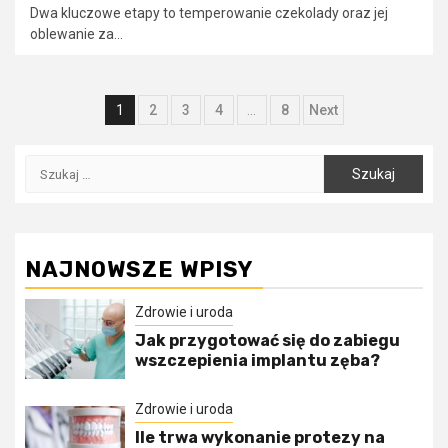
Dwa kluczowe etapy to temperowanie czekolady oraz jej
oblewanie za...
Stronicowanie
1
2
3
4
…
8
Next
wpisów
Szukaj:
NAJNOWSZE WPISY
Zdrowie i uroda
Jak przygotować się do zabiegu
wszczepienia implantu zęba?
Zdrowie i uroda
Ile trwa wykonanie protezy na