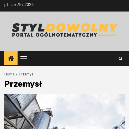
Skip
pt.. sie 7th, 2026
to
content
Primary
Menu
Home
Przemysł
Przemysł