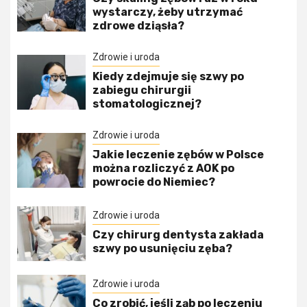
wystarczy, żeby utrzymać
zdrowe dziąsła?
Zdrowie i uroda
Kiedy zdejmuje się szwy po
zabiegu chirurgii
stomatologicznej?
Zdrowie i uroda
Jakie leczenie zębów w Polsce
można rozliczyć z AOK po
powrocie do Niemiec?
Zdrowie i uroda
Czy chirurg dentysta zakłada
szwy po usunięciu zęba?
Zdrowie i uroda
Co zrobić, jeśli ząb po leczeniu