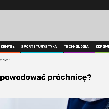
RZEMYSŁ
SPORT I TURYSTYKA
TECHNOLOGIA
ZDROWI
chnicę?
e powodować próchnicę?