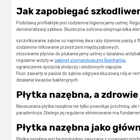
Jak zapobiegać szkodliwem
Podstawą profilaktyki jest codzienna higiena jamy ustnej. Regu
demineralizacji szkliwa. Skuteczna ochrona obejmuje kilka el
szczotkowanie zębów co najmniej dwa razy dziennie pastą z f
codzienne nitkowanie przestrzeni międzyzębowych,
stosowanie płynów do płukania jamy ustnej o działaniu antyba
regularne wizyty w
gabinet stomatologiczny Bełchatów
,
ograniczenie spożycia słodyczy i słodzonych napojów.
Fluor zawarty w paście do zębów odgrywa kluczową rolę w remin
działanie kwasów bakteryjnych.
Płytka nazębna, a zdrowie
Nieusuwana płytka nazębna nie tylko powoduje próchnicę, ale r
paradontoza. Dlatego jej regularne eliminowanie ma fundame
Płytka nazębna jako główn
Płytka nazębna jest bezpośrednio związana z rozwojem próchni