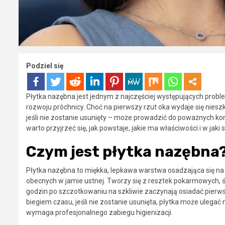
Podziel się
Płytka nazębna jest jednym z najczęściej występujących prob
rozwoju próchnicy. Choć na pierwszy rzut oka wydaje się nieszk
jeśli nie zostanie usunięty – może prowadzić do poważnych k
warto przyjrzeć się, jak powstaje, jakie ma właściwości i w ja
Czym jest płytka nazębna
Płytka nazębna to miękka, lepkawa warstwa osadzająca się na 
obecnych w jamie ustnej. Tworzy się z resztek pokarmowych, ś
godzin po szczotkowaniu na szkliwie zaczynają osiadać pierwsz
biegiem czasu, jeśli nie zostanie usunięta, płytka może ulegać 
wymaga profesjonalnego zabiegu higienizacji.