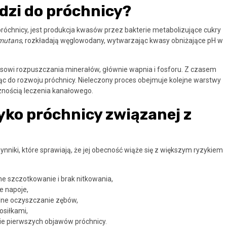
dzi do próchnicy?
chnicy, jest produkcja kwasów przez bakterie metabolizujące cukry
 mutans
, rozkładają węglowodany, wytwarzając kwasy obniżające pH w
cesowi rozpuszczania minerałów, głównie wapnia i fosforu. Z czasem
ząc do rozwoju próchnicy. Nieleczony proces obejmuje kolejne warstwy
znością leczenia kanałowego.
yko próchnicy związanej z
nniki, które sprawiają, że jej obecność wiąże się z większym ryzykiem
ne szczotkowanie i brak nitkowania,
e napoje,
lne oczyszczanie zębów,
osiłkami,
ie pierwszych objawów próchnicy.