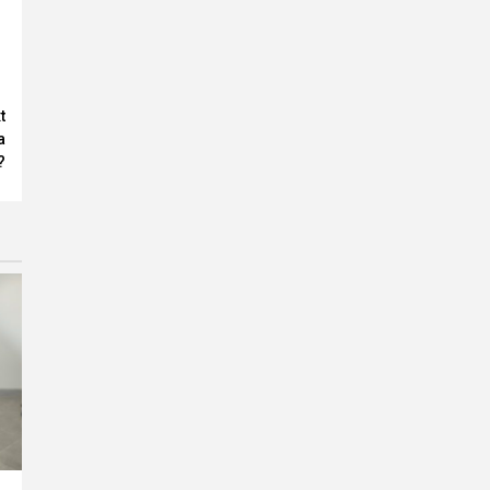
t
a
?