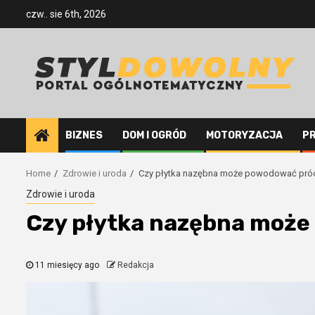
Skip
czw.. sie 6th, 2026
to
content
BIZNES
DOM I OGRÓD
MOTORYZACJA
P
Home
Zdrowie i uroda
Czy płytka nazębna może powodować pró
Zdrowie i uroda
Czy płytka nazębna moż
11 miesięcy ago
Redakcja