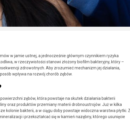
lemów w jamie ustnej, a jednocześnie głównym czynnikiem ryzyka
odliwa, w rzeczywistości stanowi złożony biofilm bakteryjny, który –
onsekwencji zdrowotnych. Aby zrozumieć mechanizm jej działania,
ki sposób wpływa na rozwój chorób zębów.
?
powierzchni zębów, która powstaje na skutek działania bakterii
liny oraz produktów przemiany materii drobnoustrojów. Już w kilka
e kolonie bakterii, a w ciągu doby powstaje widoczna warstwa płytki. 
mineralizacji i przekształcać się w kamień nazębny, którego usunięcie