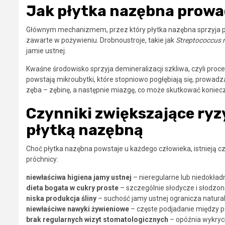
Jak płytka nazębna prowa
Głównym mechanizmem, przez który płytka nazębna sprzyja pró
zawarte w pożywieniu. Drobnoustroje, takie jak
Streptococcus
jamie ustnej.
Kwaśne środowisko sprzyja demineralizacji szkliwa, czyli pro
powstają mikroubytki, które stopniowo pogłębiają się, prowad
zęba – zębinę, a następnie miazgę, co może skutkować koniec
Czynniki zwiększające ryz
płytką nazębną
Choć płytka nazębna powstaje u każdego człowieka, istnieją czy
próchnicy:
niewłaściwa higiena jamy ustnej
– nieregularne lub niedokład
dieta bogata w cukry proste
– szczególnie słodycze i słodzon
niska produkcja śliny
– suchość jamy ustnej ogranicza natura
niewłaściwe nawyki żywieniowe
– częste podjadanie między p
brak regularnych wizyt stomatologicznych
– opóźnia wykryc