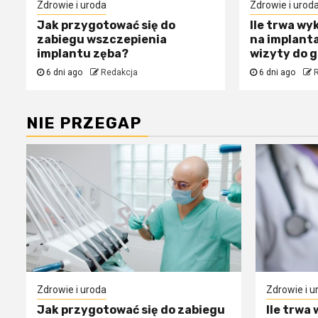
Zdrowie i uroda
Zdrowie i urod
Jak przygotować się do
Ile trwa wy
zabiegu wszczepienia
na implanta
implantu zęba?
wizyty do 
6 dni ago
Redakcja
6 dni ago
NIE PRZEGAP
Zdrowie i uroda
Zdrowie i u
Jak przygotować się do zabiegu
Ile trwa