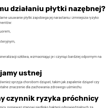
u działaniu płytki nazębnej?
larne usuwanie płytki zapobiega jej narastaniu i zmniejsza ryzyko
ementów:
luorem,
kteryjnym,
eralizacji szkliwa, wzmacniając je i czyniąc bardziej odpornym na
 jamy ustnej
ównież sprzyja chorobom dziąseł, takim jak zapalenie dziąseł czy
ntalne znaczenie dla zachowania zdrowego uśmiechu.
y czynnik ryzyka próchnicy
cy, ponieważ stanowi siedlisko bakterii odpowiedzialnych za