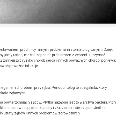
owstawaniem próchnicy i innymi problemami stomatologicznymi. Dzięki
eny jamy ustnej można zapobiec problemom z zębami i utrzymać
eż zmniejszyć ryzyko chorób serca i innych poważnych chorób, poniewa
dować poważne infekcje.
bieganiem chorobom przyzębia. Periodontolog to specjalista, który
 około zębowych.
na powierzchniach zębów. Płytka nazębna jest to warstwa bakterii, któr
terie te powodują stan zapalny i złuszczanie się dziąseł. Jeśli te
 do utraty zębów i innych problemów zdrowotnych.