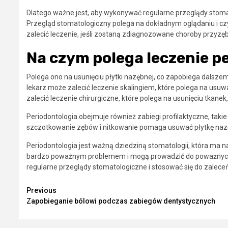
Dlatego ważne jest, aby wykonywać regularne przeglądy stomato
Przegląd stomatologiczny polega na dokładnym oglądaniu i czy
zalecić leczenie, jeśli zostaną zdiagnozowane choroby przyzęb
Na czym polega leczenie p
Polega ono na usunięciu płytki nazębnej, co zapobiega dalsze
lekarz może zalecić leczenie skalingiem, które polega na usu
zalecić leczenie chirurgiczne, które polega na usunięciu tkane
Periodontologia obejmuje również zabiegi profilaktyczne, taki
szczotkowanie zębów i nitkowanie pomaga usuwać płytkę nazę
Periodontologia jest ważną dziedziną stomatologii, która ma n
bardzo poważnym problemem i mogą prowadzić do poważnych
regularne przeglądy stomatologiczne i stosować się do zaleceń
Continue
Previous
Zapobieganie bólowi podczas zabiegów dentystycznych
Reading