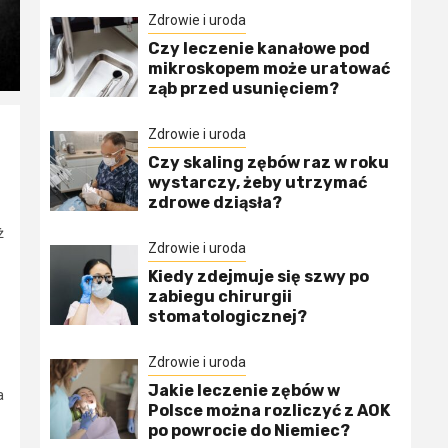
Zdrowie i uroda
Czy leczenie kanałowe pod
mikroskopem może uratować
ząb przed usunięciem?
Zdrowie i uroda
Czy skaling zębów raz w roku
wystarczy, żeby utrzymać
zdrowe dziąsła?
ż
Zdrowie i uroda
Kiedy zdejmuje się szwy po
zabiegu chirurgii
stomatologicznej?
Zdrowie i uroda
Jakie leczenie zębów w
a
Polsce można rozliczyć z AOK
po powrocie do Niemiec?