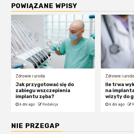
POWIĄZANE WPISY
Zdrowie i uroda
Zdrowie i urod
Jak przygotować się do
Ile trwa wy
zabiegu wszczepienia
na implanta
implantu zęba?
wizyty do 
6 dni ago
Redakcja
6 dni ago
NIE PRZEGAP