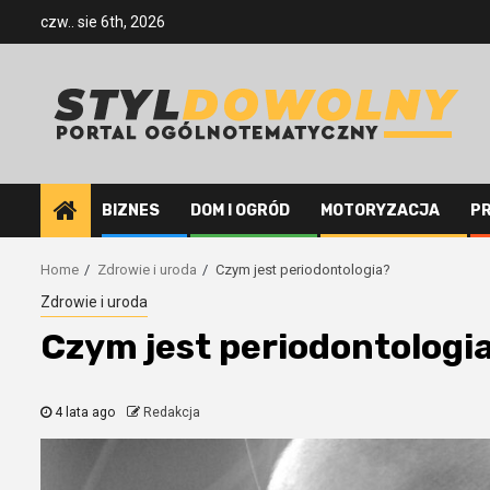
Skip
czw.. sie 6th, 2026
to
content
BIZNES
DOM I OGRÓD
MOTORYZACJA
P
Home
Zdrowie i uroda
Czym jest periodontologia?
Zdrowie i uroda
Czym jest periodontologi
4 lata ago
Redakcja