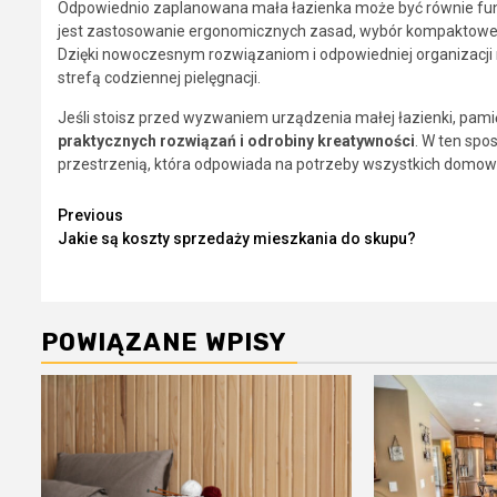
Odpowiednio zaplanowana mała łazienka może być równie fun
jest zastosowanie ergonomicznych zasad, wybór kompaktoweg
Dzięki nowoczesnym rozwiązaniom i odpowiedniej organizacji 
strefą codziennej pielęgnacji.
Jeśli stoisz przed wyzwaniem urządzenia małej łazienki, pamię
praktycznych rozwiązań i odrobiny kreatywności
. W ten spo
przestrzenią, która odpowiada na potrzeby wszystkich domow
Continue
Previous
Jakie są koszty sprzedaży mieszkania do skupu?
Reading
POWIĄZANE WPISY