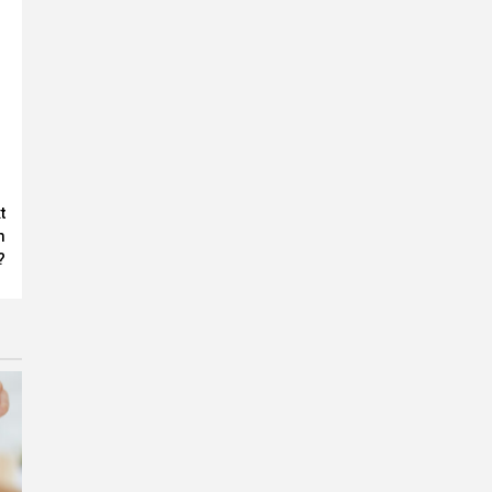
t
m
?