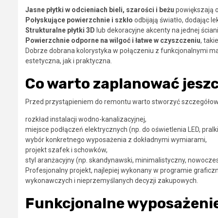
Jasne płytki w odcieniach bieli, szarości i beżu
powiększają o
Połyskujące powierzchnie i szkło
odbijają światło, dodając le
Strukturalne płytki 3D
lub dekoracyjne akcenty na jednej ścian
Powierzchnie odporne na wilgoć i łatwe w czyszczeniu
, tak
Dobrze dobrana kolorystyka w połączeniu z funkcjonalnymi ma
estetyczna, jak i praktyczna.
Co warto zaplanować jesz
Przed przystąpieniem do remontu warto stworzyć szczegółowy 
rozkład instalacji wodno-kanalizacyjnej,
miejsce podłączeń elektrycznych (np. do oświetlenia LED, pralki
wybór konkretnego wyposażenia z dokładnymi wymiarami,
projekt szafek i schowków,
styl aranżacyjny (np. skandynawski, minimalistyczny, nowocze
Profesjonalny projekt, najlepiej wykonany w programie grafic
wykonawczych i nieprzemyślanych decyzji zakupowych.
Funkcjonalne wyposażenie 