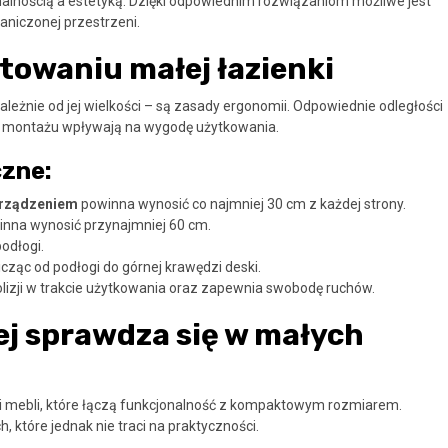
lnością a estetyką. Dzięki odpowiednim rozwiązaniom możliwe jest
aniczonej przestrzeni.
towaniu małej łazienki
ależnie od jej wielkości – są zasady ergonomii. Odpowiednie odległości
ć montażu wpływają na wygodę użytkowania.
zne:
urządzeniem
powinna wynosić co najmniej 30 cm z każdej strony.
nna wynosić przynajmniej 60 cm.
odłogi.
cząc od podłogi do górnej krawędzi deski.
zji w trakcie użytkowania oraz zapewnia swobodę ruchów.
ej sprawdza się w małych
 mebli, które łączą funkcjonalność z kompaktowym rozmiarem.
które jednak nie traci na praktyczności.