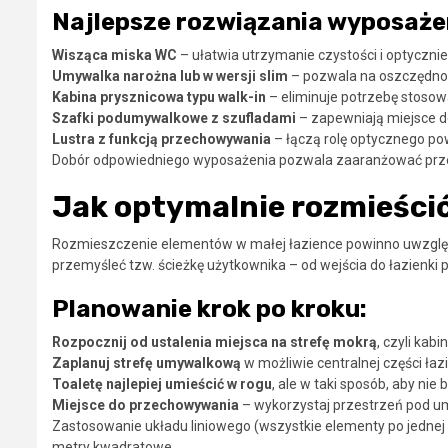
Najlepsze rozwiązania wyposaże
Wisząca miska WC
– ułatwia utrzymanie czystości i optyczni
Umywalka narożna lub w wersji slim
– pozwala na oszczędnoś
Kabina prysznicowa typu walk-in
– eliminuje potrzebę stosow
Szafki podumywalkowe z szufladami
– zapewniają miejsce d
Lustra z funkcją przechowywania
– łączą rolę optycznego pow
Dobór odpowiedniego wyposażenia pozwala zaaranżować przes
Jak optymalnie rozmieści
Rozmieszczenie elementów w małej łazience powinno uwzględn
przemyśleć tzw. ścieżkę użytkownika – od wejścia do łazienki p
Planowanie krok po kroku:
Rozpocznij od ustalenia miejsca na strefę mokrą
, czyli kab
Zaplanuj strefę umywalkową
w możliwie centralnej części łaz
Toaletę najlepiej umieścić w rogu
, ale w taki sposób, aby nie
Miejsce do przechowywania
– wykorzystaj przestrzeń pod u
Zastosowanie układu liniowego (wszystkie elementy po jednej 
metry kwadratowe.