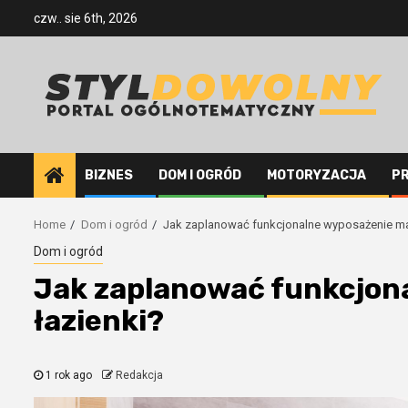
Skip
czw.. sie 6th, 2026
to
content
BIZNES
DOM I OGRÓD
MOTORYZACJA
P
Home
Dom i ogród
Jak zaplanować funkcjonalne wyposażenie mał
Dom i ogród
Jak zaplanować funkcjon
łazienki?
1 rok ago
Redakcja