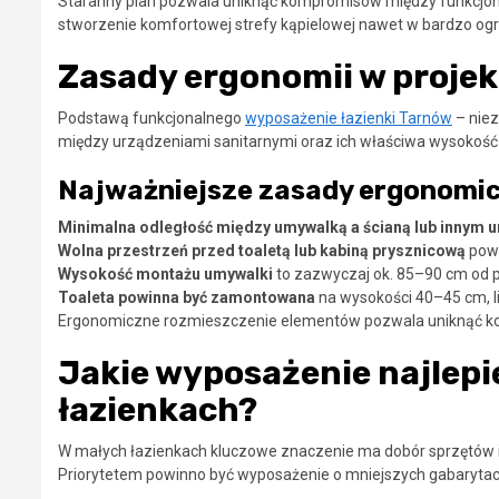
Staranny plan pozwala uniknąć kompromisów między funkcjona
stworzenie komfortowej strefy kąpielowej nawet w bardzo ogr
Zasady ergonomii w projek
Podstawą funkcjonalnego
wyposażenie łazienki Tarnów
– niez
między urządzeniami sanitarnymi oraz ich właściwa wysokoś
Najważniejsze zasady ergonomic
Minimalna odległość między umywalką a ścianą lub innym 
Wolna przestrzeń przed toaletą lub kabiną prysznicową
powi
Wysokość montażu umywalki
to zazwyczaj ok. 85–90 cm od p
Toaleta powinna być zamontowana
na wysokości 40–45 cm, li
Ergonomiczne rozmieszczenie elementów pozwala uniknąć koli
Jakie wyposażenie najlepi
łazienkach?
W małych łazienkach kluczowe znaczenie ma dobór sprzętów i
Priorytetem powinno być wyposażenie o mniejszych gabarytach, 