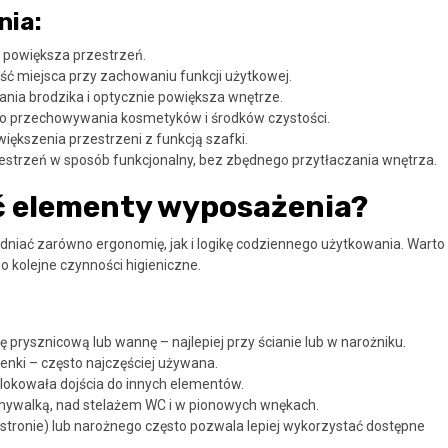
nia:
e powiększa przestrzeń.
ć miejsca przy zachowaniu funkcji użytkowej.
ania brodzika i optycznie powiększa wnętrze.
o przechowywania kosmetyków i środków czystości.
iększenia przestrzeni z funkcją szafki.
trzeń w sposób funkcjonalny, bez zbędnego przytłaczania wnętrza.
ć elementy wyposażenia?
iać zarówno ergonomię, jak i logikę codziennego użytkowania. Warto
o kolejne czynności higieniczne.
inę prysznicową lub wannę – najlepiej przy ścianie lub w narożniku.
ienki – często najczęściej używana.
 blokowała dojścia do innych elementów.
mywalką, nad stelażem WC i w pionowych wnękach.
stronie) lub narożnego często pozwala lepiej wykorzystać dostępne