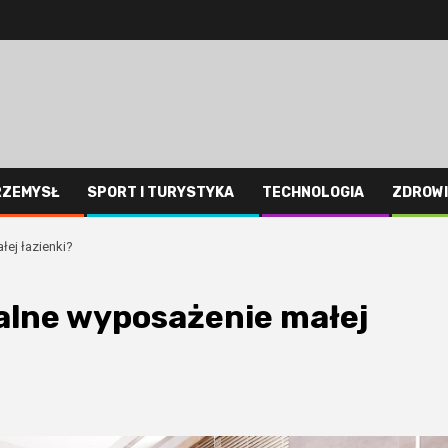
RZEMYSŁ
SPORT I TURYSTYKA
TECHNOLOGIA
ZDROWI
ej łazienki?
alne wyposażenie małej