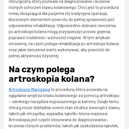
chirurgiczny, który pozwala na diagnozowanie i leczenie
różnych schorzeń stawu kolanowego. Choć jest to procedura
mniej obciążająca dla pacjenta niż tradycyjna operacja,
kluczowym elementem powrotu do pełnej sprawności jest
odpowiednia rehabilitacja. Odpowiednio dobrane ćwiczenia
po artroskopii kolana mogą przyspieszyć proces gojenia,
poprawić mobilność i wzmocnić mięśnie. W tym artykule
omówimy, na czym polega rehabilitacja po artroskopii kolana
oraz jakie ćwiczenia warto wykonywać, aby powrócić do
pełnej aktywności fizycznej.
Na czym polega
artroskopia kolana?
Artroskopia Warszawa
to procedura, która pozwala na
oglądanie wnętrza stawu kolanowego za pomocą artroskopu
– cienkiego narzędzia wyposażonego w kamerę. Dzięki temu
chirurg może dokładnie ocenić stan struktur wewnątrz stawu,
takich jak chrząstka, więzadła, łąkotki i błona maziowa.
Artroskopia jest często stosowana do diagnozowania i
leczenia różnych problemów, takich jak uszkodzenia łąkotek,