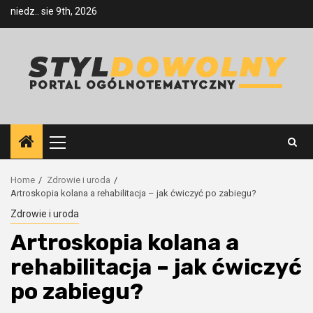
Skip
niedz.. sie 9th, 2026
to
content
Primary
Menu
Home
Zdrowie i uroda
Artroskopia kolana a rehabilitacja – jak ćwiczyć po zabiegu?
Zdrowie i uroda
Artroskopia kolana a
rehabilitacja – jak ćwiczyć
po zabiegu?