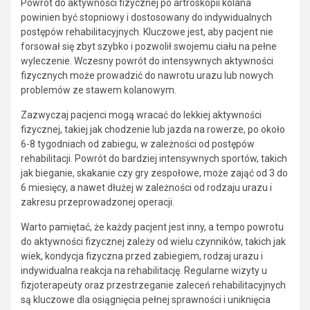
Powrót do aktywności fizycznej po artroskopii kolana
powinien być stopniowy i dostosowany do indywidualnych
postępów rehabilitacyjnych. Kluczowe jest, aby pacjent nie
forsował się zbyt szybko i pozwolił swojemu ciału na pełne
wyleczenie. Wczesny powrót do intensywnych aktywności
fizycznych może prowadzić do nawrotu urazu lub nowych
problemów ze stawem kolanowym.
Zazwyczaj pacjenci mogą wracać do lekkiej aktywności
fizycznej, takiej jak chodzenie lub jazda na rowerze, po około
6-8 tygodniach od zabiegu, w zależności od postępów
rehabilitacji. Powrót do bardziej intensywnych sportów, takich
jak bieganie, skakanie czy gry zespołowe, może zająć od 3 do
6 miesięcy, a nawet dłużej w zależności od rodzaju urazu i
zakresu przeprowadzonej operacji.
Warto pamiętać, że każdy pacjent jest inny, a tempo powrotu
do aktywności fizycznej zależy od wielu czynników, takich jak
wiek, kondycja fizyczna przed zabiegiem, rodzaj urazu i
indywidualna reakcja na rehabilitację. Regularne wizyty u
fizjoterapeuty oraz przestrzeganie zaleceń rehabilitacyjnych
są kluczowe dla osiągnięcia pełnej sprawności i uniknięcia