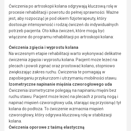
Ćwiczenia po artroskopii kolana odgrywają kluczową rolę w
procesie rehabilitacji i powrotu do pełnej sprawności. Ważne
jest, aby rozpocząć je pod okiem fizjoterapeuty, który
dostosuje intensywność i rodzaj ćwiczeń do indywidualnych
potrzeb pacjenta. Oto kilka ćwiczeń, które mogą być
włączone do programu rehabilitacji po artroskopii kolana:
Ćwiczenia zgięcia i wyprostu kolana
Na wczesnym etapie rehabilitacji warto wykonywać delikatne
ćwiczenia zgięcia i wyprostu kolana. Pacjent może leżeć na
plecach i powoli zginać oraz prostować kolano, stopniowo
zwiększając zakres ruchu. Ćwiczenia te pomagają w
zapobieganiu przykurczom i utrzymaniu mobilności stawu.
Izometryczne napinanie mięśnia czworogłowego uda
Ćwiczenia izometryczne polegają na napinaniu mięśni bez
ruchu stawu. Pacjent może leżeć na plecach z prostą nogą i
napinać mięsień czworogłowy uda, starając się przycisnąć tył
kolana do podłoża. To ćwiczenie wzmacnia mięsień
czworogłowy, który odgrywa kluczową rolę w stabilizacji
kolana.
Ćwiczenia oporowe z taśmą elastyczną