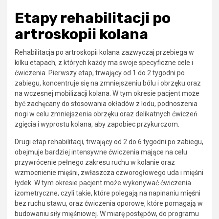
Etapy rehabilitacji po
artroskopii kolana
Rehabilitacja po artroskopii kolana zazwyczaj przebiega w
kilku etapach, z których każdy ma swoje specyficzne cele i
ćwiczenia. Pierwszy etap, trwający od 1 do 2 tygodni po
zabiegu, koncentruje się na zmniejszeniu bólu i obrzęku oraz
na wczesnej mobilizacji kolana. W tym okresie pacjent może
być zachęcany do stosowania okładów z lodu, podnoszenia
nogi w celu zmniejszenia obrzęku oraz delikatnych ćwiczeń
zgięcia i wyprostu kolana, aby zapobiec przykurczom.
Drugi etap rehabilitacji, trwający od 2 do 6 tygodni po zabiegu,
obejmuje bardziej intensywne ćwiczenia mające na celu
przywrócenie pełnego zakresu ruchu w kolanie oraz
wzmocnienie mięśni, zwłaszcza czworogłowego uda i mięśni
łydek. W tym okresie pacjent może wykonywać ćwiczenia
izometryczne, czyli takie, które polegają na napinaniu mięśni
bez ruchu stawu, oraz ćwiczenia oporowe, które pomagają w
budowaniu siły mięśniowej. W miarę postępów, do programu