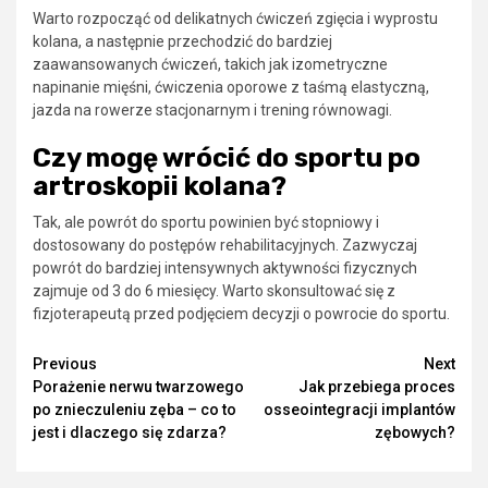
Warto rozpocząć od delikatnych ćwiczeń zgięcia i wyprostu
kolana, a następnie przechodzić do bardziej
zaawansowanych ćwiczeń, takich jak izometryczne
napinanie mięśni, ćwiczenia oporowe z taśmą elastyczną,
jazda na rowerze stacjonarnym i trening równowagi.
Czy mogę wrócić do sportu po
artroskopii kolana?
Tak, ale powrót do sportu powinien być stopniowy i
dostosowany do postępów rehabilitacyjnych. Zazwyczaj
powrót do bardziej intensywnych aktywności fizycznych
zajmuje od 3 do 6 miesięcy. Warto skonsultować się z
fizjoterapeutą przed podjęciem decyzji o powrocie do sportu.
Continue
Previous
Next
Porażenie nerwu twarzowego
Jak przebiega proces
Reading
po znieczuleniu zęba – co to
osseointegracji implantów
jest i dlaczego się zdarza?
zębowych?