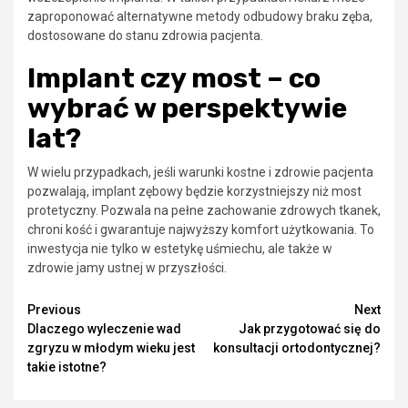
zaproponować alternatywne metody odbudowy braku zęba,
dostosowane do stanu zdrowia pacjenta.
Implant czy most – co
wybrać w perspektywie
lat?
W wielu przypadkach, jeśli warunki kostne i zdrowie pacjenta
pozwalają, implant zębowy będzie korzystniejszy niż most
protetyczny. Pozwala na pełne zachowanie zdrowych tkanek,
chroni kość i gwarantuje najwyższy komfort użytkowania. To
inwestycja nie tylko w estetykę uśmiechu, ale także w
zdrowie jamy ustnej w przyszłości.
Continue
Previous
Next
Dlaczego wyleczenie wad
Jak przygotować się do
Reading
zgryzu w młodym wieku jest
konsultacji ortodontycznej?
takie istotne?