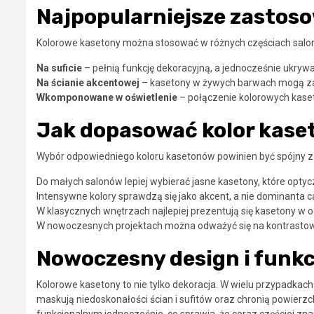
Najpopularniejsze zastos
Kolorowe kasetony można stosować w różnych częściach salonu
Na suficie
– pełnią funkcję dekoracyjną, a jednocześnie ukryw
Na ścianie akcentowej
– kasetony w żywych barwach mogą zast
Wkomponowane w oświetlenie
– połączenie kolorowych kaset
Jak dopasować kolor kase
Wybór odpowiedniego koloru kasetonów powinien być spójny z c
Do małych salonów lepiej wybierać jasne kasetony, które opty
Intensywne kolory sprawdzą się jako akcent, a nie dominanta ca
W klasycznych wnętrzach najlepiej prezentują się kasetony w od
W nowoczesnych projektach można odważyć się na kontrastowe
Nowoczesny design i funk
Kolorowe kasetony to nie tylko dekoracja. W wielu przypadkac
maskują niedoskonałości ścian i sufitów oraz chronią powierz
funkcjonalnym jednocześnie, co sprawia, że coraz częściej z