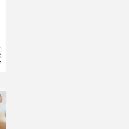
t
ć
?