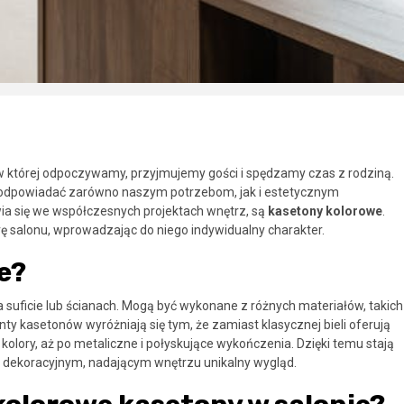
w której odpoczywamy, przyjmujemy gości i spędzamy czas z rodziną.
i odpowiadać zarówno naszym potrzebom, jak i estetycznym
ia się we współczesnych projektach wnętrz, są
kasetony kolorowe
.
ę salonu, wprowadzając do niego indywidualny charakter.
e?
na suficie lub ścianach. Mogą być wykonane z różnych materiałów, takich
nty kasetonów wyróżniają się tym, że zamiast klasycznej bieli oferują
kolory, aż po metaliczne i połyskujące wykończenia. Dzięki temu stają
m dekoracyjnym, nadającym wnętrzu unikalny wygląd.