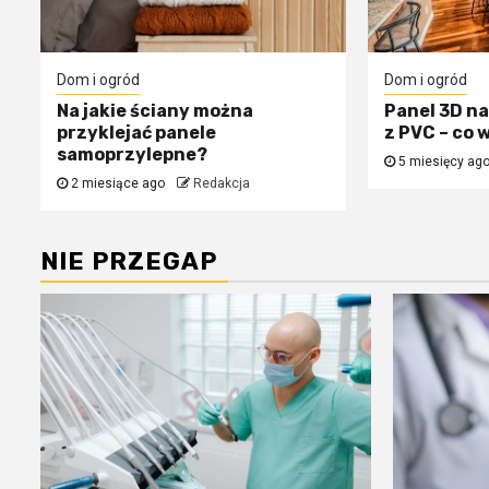
Dom i ogród
Dom i ogród
Na jakie ściany można
Panel 3D na
przyklejać panele
z PVC – co 
samoprzylepne?
5 miesięcy ag
2 miesiące ago
Redakcja
NIE PRZEGAP