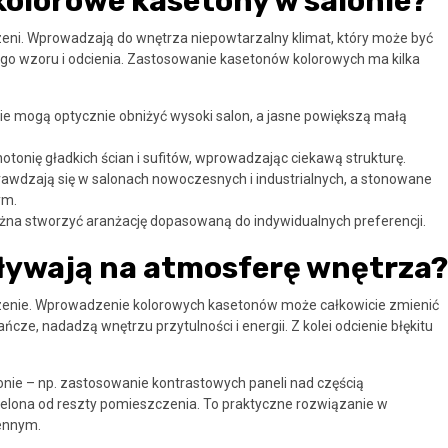
olorowe kasetony w salonie?
eni. Wprowadzają do wnętrza niepowtarzalny klimat, który może być
ego wzoru i odcienia. Zastosowanie kasetonów kolorowych ma kilka
ie mogą optycznie obniżyć wysoki salon, a jasne powiększą małą
onię gładkich ścian i sufitów, wprowadzając ciekawą strukturę.
awdzają się w salonach nowoczesnych i industrialnych, a stonowane
ym.
ożna stworzyć aranżację dopasowaną do indywidualnych preferencji.
ływają na atmosferę wnętrza?
zenie. Wprowadzenie kolorowych kasetonów może całkowicie zmienić
ńcze, nadadzą wnętrzu przytulności i energii. Z kolei odcienie błękitu
onie – np. zastosowanie kontrastowych paneli nad częścią
elona od reszty pomieszczenia. To praktyczne rozwiązanie w
ennym.