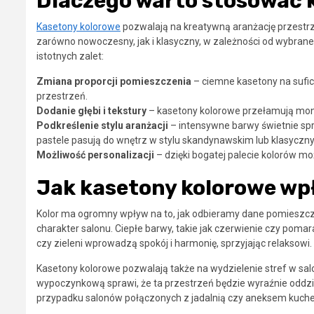
Dlaczego warto stosować k
Kasetony kolorowe
pozwalają na kreatywną aranżację przestrz
zarówno nowoczesny, jak i klasyczny, w zależności od wybran
istotnych zalet:
Zmiana proporcji pomieszczenia
– ciemne kasetony na sufic
przestrzeń.
Dodanie głębi i tekstury
– kasetony kolorowe przełamują monot
Podkreślenie stylu aranżacji
– intensywne barwy świetnie spr
pastele pasują do wnętrz w stylu skandynawskim lub klasyczn
Możliwość personalizacji
– dzięki bogatej palecie kolorów m
Jak kasetony kolorowe wp
Kolor ma ogromny wpływ na to, jak odbieramy dane pomieszc
charakter salonu. Ciepłe barwy, takie jak czerwienie czy pomara
czy zieleni wprowadzą spokój i harmonię, sprzyjając relaksowi.
Kasetony kolorowe pozwalają także na wydzielenie stref w sal
wypoczynkową sprawi, że ta przestrzeń będzie wyraźnie oddzi
przypadku salonów połączonych z jadalnią czy aneksem kuch