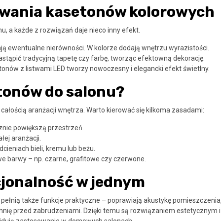
owania kasetonów kolorowych
, a każde z rozwiązań daje nieco inny efekt.
ają ewentualne nierówności. W kolorze dodają wnętrzu wyrazistości.
ąpić tradycyjną tapetę czy farbę, tworząc efektowną dekorację.
onów z listwami LED tworzy nowoczesny i elegancki efekt świetlny.
tonów do salonu?
ałością aranżacji wnętrza. Warto kierować się kilkoma zasadami:
cznie powiększą przestrzeń.
łej aranżacji.
cieniach bieli, kremu lub beżu.
 barwy – np. czarne, grafitowe czy czerwone.
cjonalność w jednym
h pełnią także funkcje praktyczne – poprawiają akustykę pomieszczenia
chnię przed zabrudzeniami. Dzięki temu są rozwiązaniem estetycznym i
najdują zastosowanie w domowych salonach.