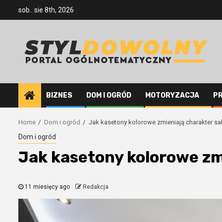
Skip
sob.. sie 8th, 2026
to
content
BIZNES
DOM I OGRÓD
MOTORYZACJA
P
Home
Dom i ogród
Jak kasetony kolorowe zmieniają charakter sa
Dom i ogród
Jak kasetony kolorowe zm
11 miesięcy ago
Redakcja