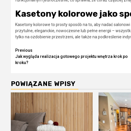
Kasetony kolorowe jako sp
Kasetony kolorowe to prosty sposób na to, aby nadać salonowi
przytulne, eleganckie, nowoczesne lub pełne energii – wszyst
tylko na ozdobienie przestrzeni, ale także na podkreślenie in
Continue
Previous
Jak wygląda realizacja gotowego projektu wnętrza krok po
Reading
kroku?
POWIĄZANE WPISY