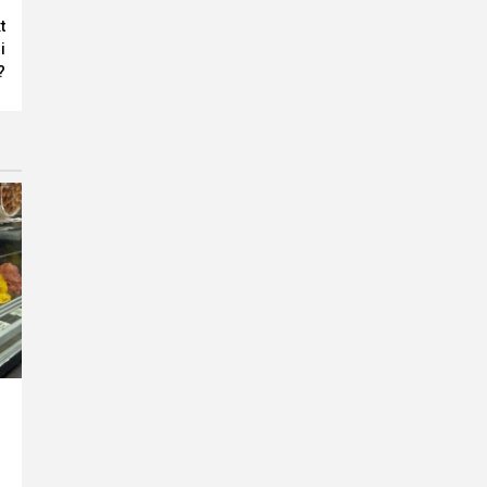
t
i
?