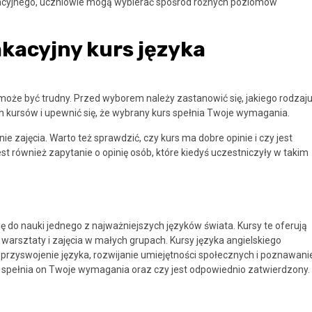
akacyjnego, uczniowie mogą wybierać spośród różnych poziomów
kacyjny kurs języka
oże być trudny. Przed wyborem należy zastanowić się, jakiego rodzaj
h kursów i upewnić się, że wybrany kurs spełnia Twoje wymagania.
 zajęcia. Warto też sprawdzić, czy kurs ma dobre opinie i czy jest
 również zapytanie o opinię osób, które kiedyś uczestniczyły w takim
 do nauki jednego z najważniejszych języków świata. Kursy te oferują
 warsztaty i zajęcia w małych grupach. Kursy języka angielskiego
 przyswojenie języka, rozwijanie umiejętności społecznych i poznawani
zy spełnia on Twoje wymagania oraz czy jest odpowiednio zatwierdzony.