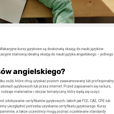
Wakacyjne kursy językowe są doskonałą okazją do nauki języków
acyjne stanowią idealną okazję do nauki języka angielskiego – jednego
sów angielskiego?
adku osób, które chcą uzyskać poziom zaawansowany lub profesjonalny
szkołach językowych lub przez internet. Przed zapisaniem się na kurs,
rodzaje materiałów i obszar tematyczny, który będą się uczyć.
st zdobywanie certyfikatów językowych, takich jak FCE, CAE, CPE lub
owinny uwzględnić potrzebę uzyskania certyfikatu językowego. Kursy
gzaminów, a także uczestnicy mogą poznać oczekiwane standardy