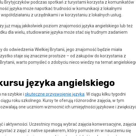
ielu Brytyjczyków podczas spotkań z turystami korzysta z komunikatów
omość języka może napotkać trudności w komunikacji z lokalnymi
spółdziałaniu z urzędnikami i w korzystaniu z lokalnych usług.
órzy już mają jakikolwiek poziom znajomości języka angielskiego lub też
dku dla wielu, studiowanie języka może stać się trudnym zadaniem
y do odwiedzenia Wielkiej Brytanii, jego znajomość będzie miała
zystko staje się znacznie prostsze – od zakupów do korzystania z
Brytanii, warto pomyśleć o zdobyciu nieco wiedzy na temat angielskieg
kursu języka angielskiego
 na szybkie i
skuteczne przyswojenie języka
. W ciągu kilku tygodni
iągu roku szkolnego. Kursy te oferują różnorodne zajęcia, w tym
 Pozwalają one uczniom wzmocnić ich umiejętności językowe i zwiększy
ęć i aktywności. Uczestnicy mogą wybrać zajęcia konwersacyjne, zajęci
orzystać z zajęć z native speakerem, który pomoże im w nauczeniu się