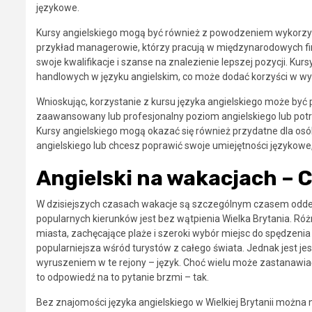
językowe.
Kursy angielskiego mogą być również z powodzeniem wykorzys
przykład managerowie, którzy pracują w międzynarodowych fir
swoje kwalifikacje i szanse na znalezienie lepszej pozycji. K
handlowych w języku angielskim, co może dodać korzyści w wy
Wnioskując, korzystanie z kursu języka angielskiego może być
zaawansowany lub profesjonalny poziom angielskiego lub potr
Kursy angielskiego mogą okazać się również przydatne dla osó
angielskiego lub chcesz poprawić swoje umiejętności językow
Angielski na wakacjach – 
W dzisiejszych czasach wakacje są szczególnym czasem oddec
popularnych kierunków jest bez wątpienia Wielka Brytania. Różne
miasta, zachęcające plaże i szeroki wybór miejsc do spędzenia 
popularniejsza wśród turystów z całego świata. Jednak jest je
wyruszeniem w te rejony – język. Choć wielu może zastanawiać
to odpowiedź na to pytanie brzmi – tak.
Bez znajomości języka angielskiego w Wielkiej Brytanii można 