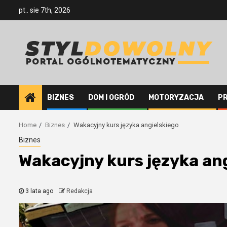
Skip
pt.. sie 7th, 2026
to
content
BIZNES
DOM I OGRÓD
MOTORYZACJA
P
Home
Biznes
Wakacyjny kurs języka angielskiego
Biznes
Wakacyjny kurs języka an
3 lata ago
Redakcja