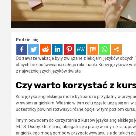
Podziel się
Od zawsze wakacje były związane z lekcjami języków obcych. 
obcych bez poświęcania całego roku nauki. Kursy językowe wak
z najważniejszych języków świata.
Czy warto korzystać z kur
Kurs języka angielskiego może być bardzo przydatny w przyp
w swoim angielskim. Właśnie w tym celu często uczą się oni w 
uczestnicy powinni rozważyć różne opcje, w tym poziom kursu, 
Innym powodem do korzystania z kursów języka angielskiego je
IELTS. Osoby, które chcą ubiegać się o pracę w innym kraju, p
angielskiego mogą pomóc w przygotowywaniu się do takich e