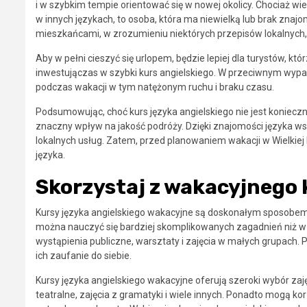
i w szybkim tempie orientować się w nowej okolicy. Chociaż w
w innych językach, to osoba, która ma niewielką lub brak znaj
mieszkańcami, w zrozumieniu niektórych przepisów lokalnych, w
Aby w pełni cieszyć się urlopem, będzie lepiej dla turystów, kt
inwestujączas w szybki kurs angielskiego. W przeciwnym wypa
podczas wakacji w tym natężonym ruchu i braku czasu.
Podsumowując, choć kurs języka angielskiego nie jest konieczn
znaczny wpływ na jakość podróży. Dzięki znajomości języka ws
lokalnych usług. Zatem, przed planowaniem wakacji w Wielkiej 
języka.
Skorzystaj z wakacyjnego 
Kursy języka angielskiego wakacyjne są doskonałym sposobem
można nauczyć się bardziej skomplikowanych zagadnień niż w c
wystąpienia publiczne, warsztaty i zajęcia w małych grupach.
ich zaufanie do siebie.
Kursy języka angielskiego wakacyjne oferują szeroki wybór zaj
teatralne, zajęcia z gramatyki i wiele innych. Ponadto mogą k