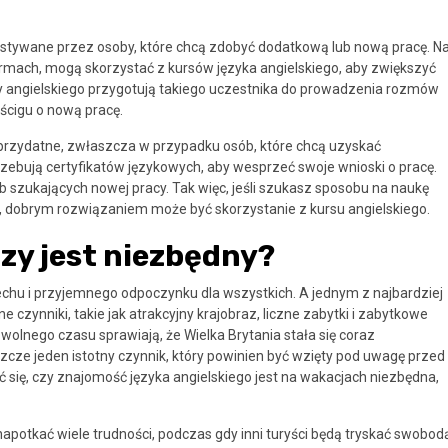
tywane przez osoby, które chcą zdobyć dodatkową lub nową pracę. N
mach, mogą skorzystać z kursów języka angielskiego, aby zwiększyć
ursy angielskiego przygotują takiego uczestnika do prowadzenia rozmów
ścigu o nową pracę.
 przydatne, zwłaszcza w przypadku osób, które chcą uzyskać
zebują certyfikatów językowych, aby wesprzeć swoje wnioski o pracę.
b szukających nowej pracy. Tak więc, jeśli szukasz sposobu na naukę
e, dobrym rozwiązaniem może być skorzystanie z kursu angielskiego.
Czy jest niezbędny?
hu i przyjemnego odpoczynku dla wszystkich. A jednym z najbardziej
 czynniki, takie jak atrakcyjny krajobraz, liczne zabytki i zabytkowe
wolnego czasu sprawiają, że Wielka Brytania stała się coraz
szcze jeden istotny czynnik, który powinien być wzięty pod uwagę przed
 się, czy znajomość języka angielskiego jest na wakacjach niezbędna,
napotkać wiele trudności, podczas gdy inni turyści będą tryskać swobod