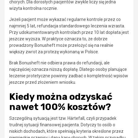
chorych. Dla dorosłych pacjentów zwykle liczy się jedna
wizyta kontrolna rocznie.
Jeżeli pacjent może wykazać regularne kontrole przez co
najmniej 5 lat, refundacja standardowego leczenia wzrasta.
Przy udokumentowanych kontrolach przez 10 lat dopłata jest
jeszcze wyższa. W praktyce oznacza to, że dobrze
prowadzony Bonusheft może przełożyć się na realnie
większy zwrot za protezę wykonaną w Polsce.
Brak Bonusheft nie odbiera prawa do refundacji, ale
najczęściej oznacza niższą dopłatę. Dlatego osoby planujące
leczenie protetyczne powinny zadbać o kompletność wpisów
jeszcze przed złożeniem wniosku.
Kiedy można odzyskać
nawet 100% kosztów?
Szczególną sytuacją jest tzw. Härtefall, czyli przypadek
trudnej sytuacji finansowej pacjenta. Dotyczy to osób o
niskich dochodach, które spełniają kryteria określone przez
niemieckie przepisy i daną kasę chorych. W takim przypadku