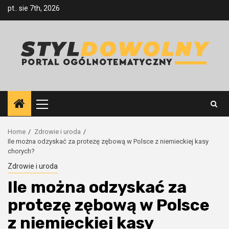
Skip
pt.. sie 7th, 2026
to
content
Primary
Menu
Home
Zdrowie i uroda
Ile można odzyskać za protezę zębową w Polsce z niemieckiej kasy
chorych?
Zdrowie i uroda
Ile można odzyskać za
protezę zębową w Polsce
z niemieckiej kasy