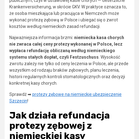
publicznym, czyli w ustawowej kasie chorych — Gesetzliche
Krankenversicherung, w skrócie GKV. W praktyce oznacza to,
że osoba mieszkająca lub pracująca w Niemczech może
wykonać protezę zębową w Polsce i ubiegać się o zwrot
kosztów według niemieckich zasad refundacji.
Najważniejsza informacja brzmi:
niemiecka kasa chorych
nie zwraca całej ceny protezy wykonanej w Polsce, lecz
wypłaca refundację obliczaną według niemieckiego
systemu stałych dopłat, czyli Festzuschuss
. Wysokość
zwrotu zależy nie tylko od ceny leczenia w Polsce, ale przede
wszystkim od rodzaju braków zębowych, planu leczenia,
historii regularnych kontroli stomatologicznych oraz decyzji
konkretnej kasy chorych.
Sprawdź ➡
protezy zębowe na niemieckie ubezpieczenie
Szczecin
!
Jak działa refundacja
protezy zębowej z
niemieckiej kasy