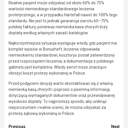
Realnie pacjent może odzyskać od około 60% do 75%
wartości niemieckiego standardowego leczenia
protetycznego, a w przypadku Härtefall nawet do 100% tego
standardu. Nie jest to jednak gwarancja zwrotu 60–75%
polskiej faktury, ponieważ niemiecka kasa chorych liczy
dopłatę według własnych zasad i katalogów.
Najkorzystniejsza sytuacja występuje wtedy, gdy pacjent ma
komplet wpisów w Bonusheft, leczenie odpowiada
niemieckiemu standardowi, kosztorys został zatwierdzony
przed rozpoczęciem leczenia, a dokumentacja z polskiego
gabinetu jest kompletna. Wtedy zwrot może znacząco
obniżyć koszt protezy wykonanej w Polsce.
Przed podjęciem decyzji warto skontaktować się z własną
niemiecką kasą chorych i poprosić o pisemną informację
dotyczącą wymaganych dokumentów oraz przewidywanej
wysokości dopłaty. To najprostszy sposób, aby uniknąć
nieporozumień i realnie ocenić, ile można odzyskać za
protezę zębową wykonaną w Polsce.
Previous
Next