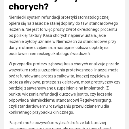
chorych?
Niemiecki system refundacji protetyki stomatologicznej
opiera się na zasadzie stałej dopłaty do tzw. standardowego
leczenia. Nie jest to więc prosty zwrot określonego procentu
od polskiej faktury. Kasa chorych najpierw ustala, jakie
leczenie byłoby uznane w Niemczech za standardowe przy
danym stanie uzębienia, a następnie oblicza dopłatę na
podstawie niemieckiego katalogu świadczeń.
W przypadku protezy zębowej kasa chorych analizuje przede
wszystkim rodzaj uzupełnienia protetycznego. Inaczej może
być refundowana proteza całkowita, inaczej częściowa
proteza akrylowa, proteza szkieletowa, most protetyczny czy
bardziej zaawansowane uzupełnienie na implantach. Z
punktu widzenia refundacji kluczowe jest to, czy leczenie
odpowiada niemieckiemu standardowi Regelversorgung,
czyli standardowemu rozwiązaniu przewidzianemu dla
konkretnego przypadku klinicznego.
Pacjent może oczywiście wybrać droższe lub bardziej
zaawansowane rozwiązanie, ale niemiecka kasa chorych