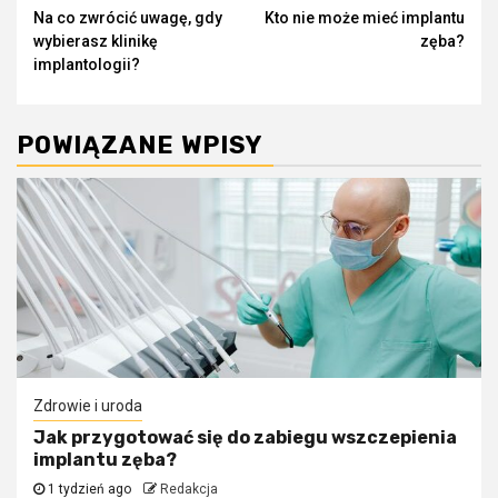
Continue
Na co zwrócić uwagę, gdy
Kto nie może mieć implantu
Reading
wybierasz klinikę
zęba?
implantologii?
POWIĄZANE WPISY
Zdrowie i uroda
Jak przygotować się do zabiegu wszczepienia
implantu zęba?
1 tydzień ago
Redakcja