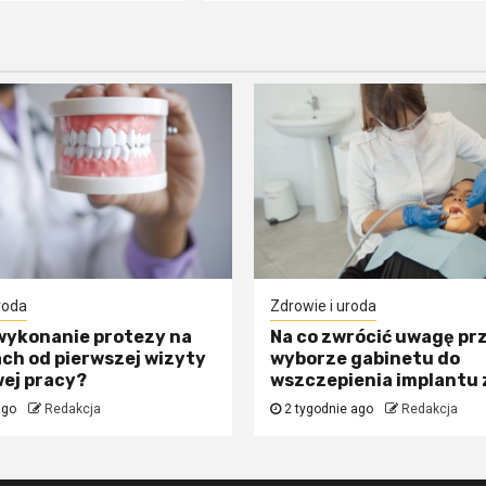
roda
Zdrowie i uroda
 wykonanie protezy na
Na co zwrócić uwagę pr
ch od pierwszej wizyty
wyborze gabinetu do
ej pracy?
wszczepienia implantu
ago
Redakcja
2 tygodnie ago
Redakcja