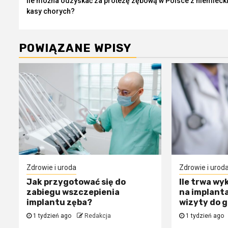
Ile można odzyskać za protezę zębową w Polsce z niemiecki
Reading
kasy chorych?
POWIĄZANE WPISY
Zdrowie i uroda
Zdrowie i urod
Jak przygotować się do
Ile trwa wy
zabiegu wszczepienia
na implanta
implantu zęba?
wizyty do 
1 tydzień ago
Redakcja
1 tydzień ago