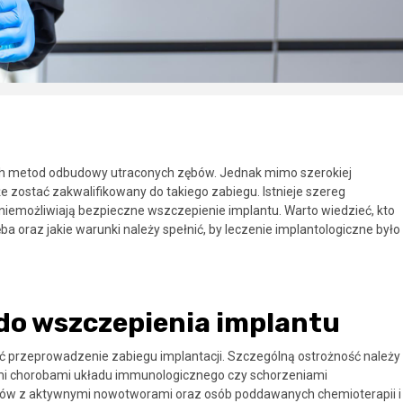
ych metod odbudowy utraconych zębów. Jednak mimo szerokiej
e zostać zakwalifikowany do takiego zabiegu. Istnieje szereg
niemożliwiają bezpieczne wszczepienie implantu. Warto wiedzieć, kto
oraz jakie warunki należy spełnić, by leczenie implantologiczne było
do wszczepienia implantu
ć przeprowadzenie zabiegu implantacji. Szczególną ostrożność należy
mi chorobami układu immunologicznego czy schorzeniami
ntów z aktywnymi nowotworami oraz osób poddawanych chemioterapii i