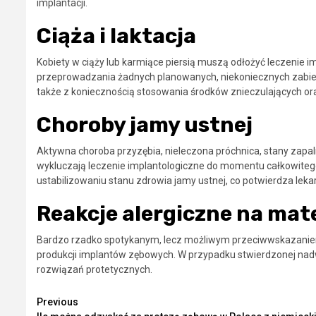
implantacji.
Ciąża i laktacja
Kobiety w ciąży lub karmiące piersią muszą odłożyć leczenie im
przeprowadzania żadnych planowanych, niekoniecznych zabiegó
także z koniecznością stosowania środków znieczulających or
Choroby jamy ustnej
Aktywna choroba przyzębia, nieleczona próchnica, stany zapaln
wykluczają leczenie implantologiczne do momentu całkowiteg
ustabilizowaniu stanu zdrowia jamy ustnej, co potwierdza lek
Reakcje alergiczne na mat
Bardzo rzadko spotykanym, lecz możliwym przeciwwskazaniem
produkcji implantów zębowych. W przypadku stwierdzonej nadwr
rozwiązań protetycznych.
Continue
Previous