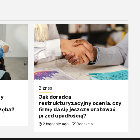
Biznes
zy
Jak doradca
restrukturyzacyjny ocenia, czy
 zęba?
firmę da się jeszcze uratować
przed upadłością?
2 tygodnie ago
Redakcja