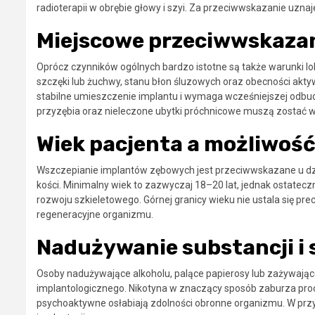
radioterapii w obrębie głowy i szyi. Za przeciwwskazanie uznaj
Miejscowe przeciwwskazan
Oprócz czynników ogólnych bardzo istotne są także warunki loka
szczęki lub żuchwy, stanu błon śluzowych oraz obecności akty
stabilne umieszczenie implantu i wymaga wcześniejszej odbu
przyzębia oraz nieleczone ubytki próchnicowe muszą zostać 
Wiek pacjenta a możliwoś
Wszczepianie implantów zębowych jest przeciwwskazane u dziec
kości. Minimalny wiek to zazwyczaj 18–20 lat, jednak ostate
rozwoju szkieletowego. Górnej granicy wieku nie ustala się pre
regeneracyjne organizmu.
Nadużywanie substancji i s
Osoby nadużywające alkoholu, palące papierosy lub zażywają
implantologicznego. Nikotyna w znaczący sposób zaburza proces 
psychoaktywne osłabiają zdolności obronne organizmu. W przyp