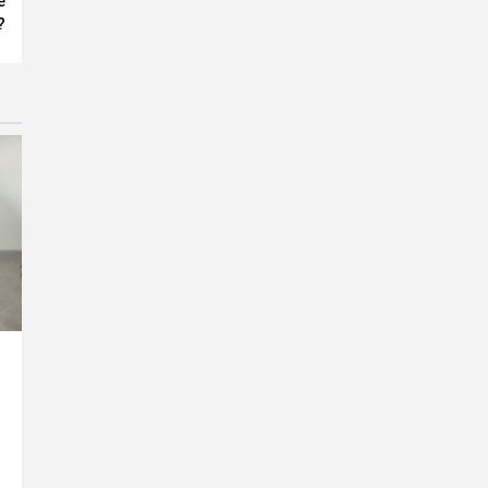
e
?
?