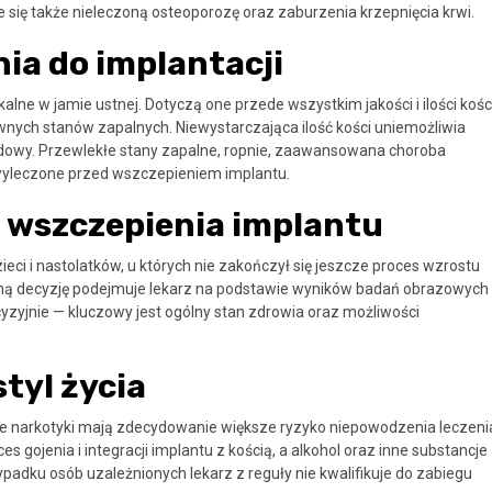
e się także nieleczoną osteoporozę oraz zaburzenia krzepnięcia krwi.
ia do implantacji
lne w jamie ustnej. Dotyczą one przede wszystkim jakości i ilości kośc
wnych stanów zapalnych. Niewystarczająca ilość kości uniemożliwia
dowy. Przewlekłe stany zapalne, ropnie, zaawansowana choroba
wyleczone przed wszczepieniem implantu.
ć wszczepienia implantu
i i nastolatków, u których nie zakończył się jeszcze proces wzrostu
czną decyzję podejmuje lekarz na podstawie wyników badań obrazowych 
cyzyjnie — kluczowy jest ogólny stan zdrowia oraz możliwości
tyl życia
ce narkotyki mają zdecydowanie większe ryzyko niepowodzenia leczeni
gojenia i integracji implantu z kością, a alkohol oraz inne substancje
adku osób uzależnionych lekarz z reguły nie kwalifikuje do zabiegu