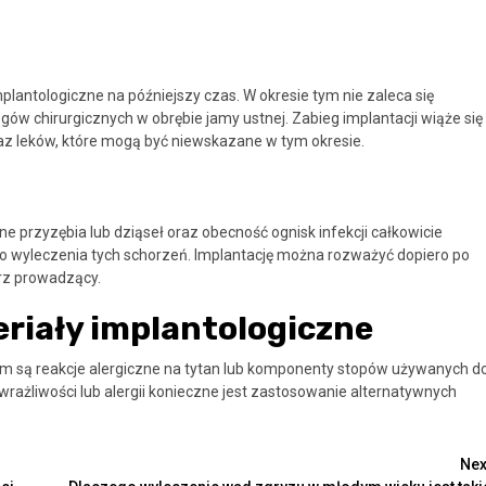
plantologiczne na późniejszy czas. W okresie tym nie zaleca się
w chirurgicznych w obrębie jamy ustnej. Zabieg implantacji wiąże się
az leków, które mogą być niewskazane w tym okresie.
e przyzębia lub dziąseł oraz obecność ognisk infekcji całkowicie
o wyleczenia tych schorzeń. Implantację można rozważyć dopiero po
arz prowadzący.
eriały implantologiczne
 są reakcje alergiczne na tytan lub komponenty stopów używanych d
ażliwości lub alergii konieczne jest zastosowanie alternatywnych
Nex