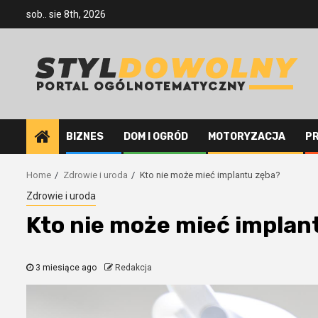
Skip
sob.. sie 8th, 2026
to
content
BIZNES
DOM I OGRÓD
MOTORYZACJA
P
Home
Zdrowie i uroda
Kto nie może mieć implantu zęba?
Zdrowie i uroda
Kto nie może mieć implan
3 miesiące ago
Redakcja