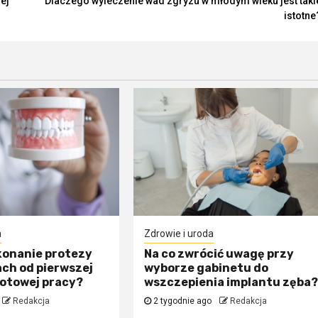
ej
Dlaczego wyleczenie wad zgryzu w młodym wieku jest taki
istotne
a
Zdrowie i uroda
konanie protezy
Na co zwrócić uwagę przy
ch od pierwszej
wyborze gabinetu do
gotowej pracy?
wszczepienia implantu zęba
Redakcja
2 tygodnie ago
Redakcja